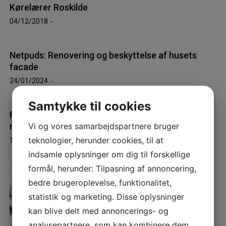
Kørelærer Roskilde
04/12/2018
Netpuds: Renovering og beskyttelse af husets
facade
24/01/2024
Samtykke til cookies
Få et skinnende rent hjem med professionel privat
rengøring i Svendborg
Vi og vores samarbejdspartnere bruger
teknologier, herunder cookies, til at
19/09/2025
indsamle oplysninger om dig til forskellige
formål, herunder: Tilpasning af annoncering,
bedre brugeroplevelse, funktionalitet,
statistik og marketing. Disse oplysninger
kan blive delt med annoncerings- og
analysepartnere, som kan kombinere dem