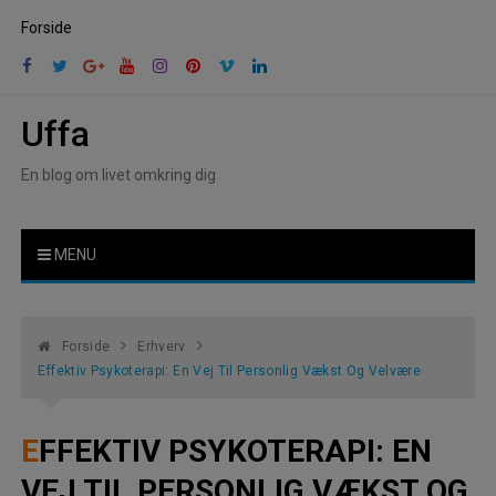
Skip
Forside
to
content
Uffa
En blog om livet omkring dig
MENU
Forside
Erhverv
Effektiv Psykoterapi: En Vej Til Personlig Vækst Og Velvære
EFFEKTIV PSYKOTERAPI: EN
VEJ TIL PERSONLIG VÆKST OG