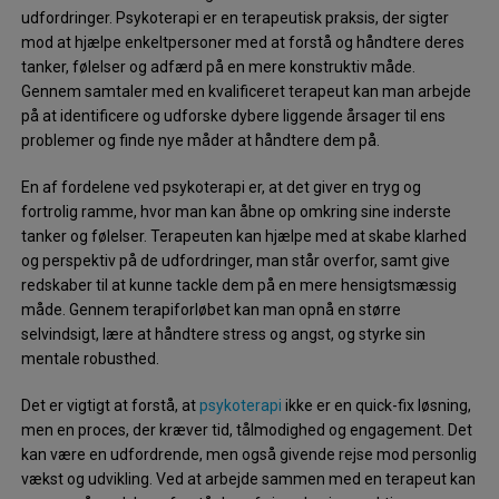
udfordringer. Psykoterapi er en terapeutisk praksis, der sigter
mod at hjælpe enkeltpersoner med at forstå og håndtere deres
tanker, følelser og adfærd på en mere konstruktiv måde.
Gennem samtaler med en kvalificeret terapeut kan man arbejde
på at identificere og udforske dybere liggende årsager til ens
problemer og finde nye måder at håndtere dem på.
En af fordelene ved psykoterapi er, at det giver en tryg og
fortrolig ramme, hvor man kan åbne op omkring sine inderste
tanker og følelser. Terapeuten kan hjælpe med at skabe klarhed
og perspektiv på de udfordringer, man står overfor, samt give
redskaber til at kunne tackle dem på en mere hensigtsmæssig
måde. Gennem terapiforløbet kan man opnå en større
selvindsigt, lære at håndtere stress og angst, og styrke sin
mentale robusthed.
Det er vigtigt at forstå, at
psykoterapi
ikke er en quick-fix løsning,
men en proces, der kræver tid, tålmodighed og engagement. Det
kan være en udfordrende, men også givende rejse mod personlig
vækst og udvikling. Ved at arbejde sammen med en terapeut kan