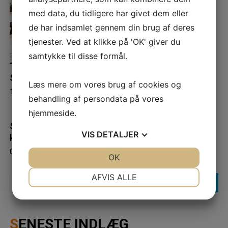
med data, du tidligere har givet dem eller
de har indsamlet gennem din brug af deres
tjenester. Ved at klikke på 'OK' giver du
samtykke til disse formål.
Sådan finder du de perfekte butikslokaler til leje
Læs mere om vores brug af cookies og
19/01/2023
behandling af persondata på vores
hjemmeside.
Sådan sikrer tæthedsprøver energieffektive og
VIS
DETALJER
komfortable bygninger
08/11/2025
JA
NEJ
OK
JA
NEJ
NØDVENDIGE
PRÆFERENCER
AFVIS ALLE
Søg
efter:
JA
NEJ
JA
NEJ
MARKETING
STATISTIK
SENESTE INDLÆG